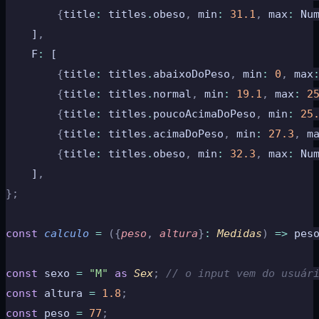
        {
title
:
 titles
.
obeso
,
 min
:
 31.1
,
 max
:
 Nu
    ]
,
    F
:
 [
        {
title
:
 titles
.
abaixoDoPeso
,
 min
:
 0
,
 max
        {
title
:
 titles
.
normal
,
 min
:
 19.1
,
 max
:
 2
        {
title
:
 titles
.
poucoAcimaDoPeso
,
 min
:
 25
        {
title
:
 titles
.
acimaDoPeso
,
 min
:
 27.3
,
 m
        {
title
:
 titles
.
obeso
,
 min
:
 32.3
,
 max
:
 Nu
    ]
,
};
const
 calculo
 =
 ({
peso
,
 altura
}
:
 Medidas
)
 =>
 pes
const
 sexo 
=
 "M"
 as
 Sex
;
 // o input vem do usuár
const
 altura 
=
 1.8
;
const
 peso 
=
 77
;