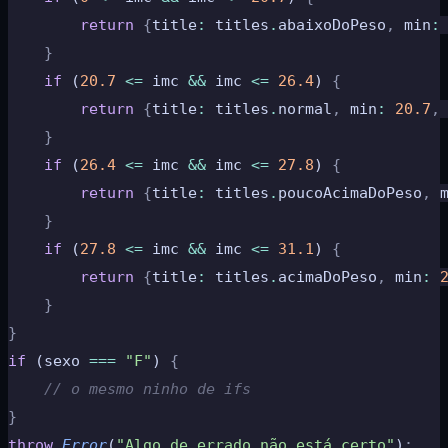
        return
 {
title
:
 titles
.
abaixoDoPeso
,
 min
:
    }
    if
 (
20.7
 <=
 imc 
&&
 imc 
<=
 26.4
) 
{
        return
 {
title
:
 titles
.
normal
,
 min
:
 20.7
,
    }
    if
 (
26.4
 <=
 imc 
&&
 imc 
<=
 27.8
) 
{
        return
 {
title
:
 titles
.
poucoAcimaDoPeso
,
 
    }
    if
 (
27.8
 <=
 imc 
&&
 imc 
<=
 31.1
) 
{
        return
 {
title
:
 titles
.
acimaDoPeso
,
 min
:
 
    }
}
if
 (sexo 
===
 "F"
) 
{
    // o mesmo ninho de ifs
}
throw
 Error
(
"Algo de errado não está certo"
)
;