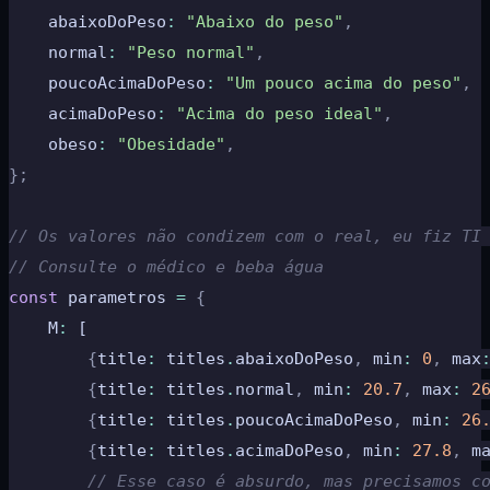
    abaixoDoPeso
:
 "Abaixo do peso"
,
    normal
:
 "Peso normal"
,
    poucoAcimaDoPeso
:
 "Um pouco acima do peso"
,
    acimaDoPeso
:
 "Acima do peso ideal"
,
    obeso
:
 "Obesidade"
,
};
// Os valores não condizem com o real, eu fiz TI
// Consulte o médico e beba água
const
 parametros 
=
 {
    M
:
 [
        {
title
:
 titles
.
abaixoDoPeso
,
 min
:
 0
,
 max
        {
title
:
 titles
.
normal
,
 min
:
 20.7
,
 max
:
 2
        {
title
:
 titles
.
poucoAcimaDoPeso
,
 min
:
 26
        {
title
:
 titles
.
acimaDoPeso
,
 min
:
 27.8
,
 m
        // Esse caso é absurdo, mas precisamos c