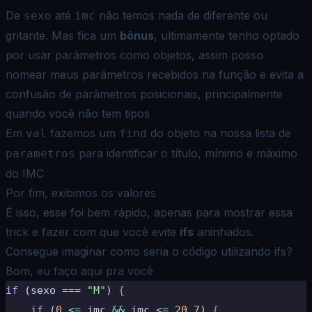
De
até
não temos nada de diferente ou
sexo
imc
gritante. Mas fica um
bônus
, ultimamente tenho optado
por usar
parâmetros como objetos, assim posso
nomear meus parâmetros recebidos na função e evita a
confusão de parâmetros
posicionais, principalmente
quando você não tem tipos
Em
fazemos um
do objeto na nossa lista de
val
find
para identificar o título, mínimo e máximo
parametros
do IMC
Por fim, exibimos os valores
É isso, esse foi bem rápido, apenas para mostrar essa
trick e fazer com que você evite
ifs
aninhados.
Consegue
imaginar como seria o código utilizando ifs?
Bom, eu faço aqui pra você
if
 (sexo 
===
 "M"
) 
{
    if
 (
0
 <=
 imc 
&&
 imc 
<=
 20.7
) 
{