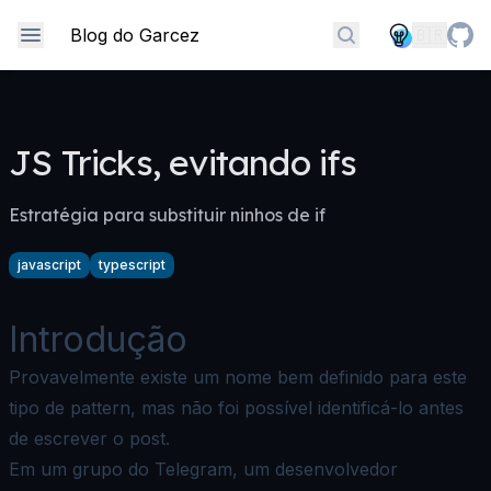
Skip to content
Blog do Garcez
🇧🇷
Encontre qualquer
JS Tricks, evitando ifs
Estratégia para substituir ninhos de if
javascript
typescript
Introdução
Provavelmente existe um nome bem definido para este
tipo de pattern, mas não foi possível identificá-lo antes
de escrever o post.
Em um grupo do Telegram, um desenvolvedor