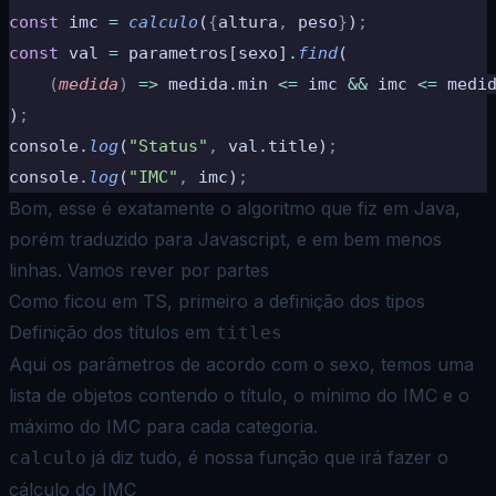
const
 imc 
=
 calculo
(
{
altura
,
 peso
}
)
;
const
 val 
=
 parametros[sexo]
.
find
(
    (
medida
)
 =>
 medida
.
min 
<=
 imc 
&&
 imc 
<=
 medi
)
;
console
.
log
(
"Status"
,
 val
.
title)
;
console
.
log
(
"IMC"
,
 imc)
;
Bom, esse é exatamente o algoritmo que fiz em Java,
porém traduzido para Javascript, e em bem menos
linhas. Vamos rever
por partes
Como ficou em TS, primeiro a definição dos tipos
Definição dos títulos em
titles
Aqui os parâmetros de acordo com o sexo, temos uma
lista de objetos contendo o título, o mínimo do IMC e o
máximo do
IMC para cada categoria.
já diz tudo, é nossa função que irá fazer o
calculo
cálculo do IMC