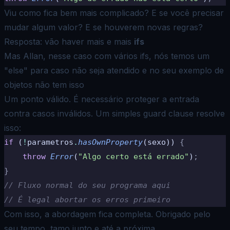
Viu como fica bem mais complicado? E se você precisar
mudar algum valor? E se houverem novas regras?
Resposta: vão haver
mais e mais
ifs
Mas Allan, nesse caso com vários ifs, nós temos um
"else" para caso não seja atendido e no seu exemplo de
objetos não
tem isso
Um ponto válido. É necessário proteger a entrada
contra casos inválidos. Um simples guard clause resolve
isso:
if
 (
!
parametros
.
hasOwnProperty
(sexo)) 
{
    throw
 Error
(
"Algo certo está errado"
)
;
}
// Fluxo normal do seu programa aqui
// É legal abortar os erros primeiro
Com isso, a abordagem fica completa. Obrigado pelo
seu tempo, tamo junto e até a próxima