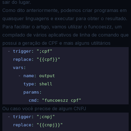
sair do lugar.
Como dito anteriormente, podemos criar programas em
quaisquer linguagens e executar para obter o resultado.
Para facilitar o artigo, vamos utilizar o
funcoeszz
, um
compilado de vários aplicativos de linha de comando que
possui a geração de CPF e mais alguns utilitários
  -
 trigger
:
 ";cpf"
    replace
:
 "{{cpf}}"
    vars
:
      -
 name
:
 output
        type
:
 shell
        params
:
          cmd
:
 "funcoeszz cpf"
Ou caso você precise de algum CNPJ
  -
 trigger
:
 ";cnpj"
    replace
:
 "{{cnpj}}"