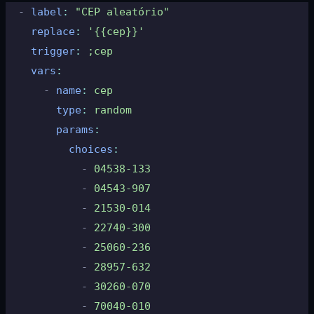
  -
 label
:
 "CEP aleatório"
    replace
:
 '{{cep}}'
    trigger
:
 ;cep
    vars
:
      -
 name
:
 cep
        type
:
 random
        params
:
          choices
:
            -
 04538-133
            -
 04543-907
            -
 21530-014
            -
 22740-300
            -
 25060-236
            -
 28957-632
            -
 30260-070
            -
 70040-010