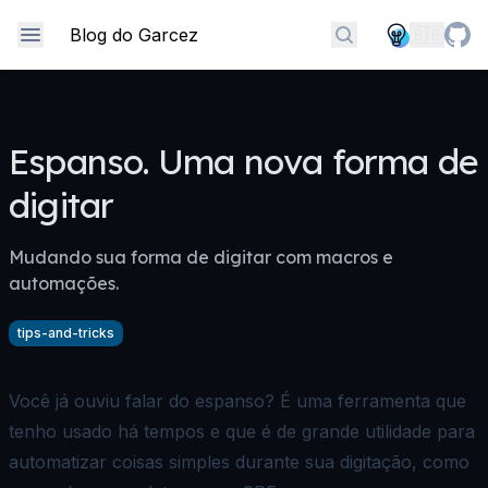
Skip to content
Blog do Garcez
🇧🇷
Encontre qualquer
Espanso. Uma nova forma de
digitar
Mudando sua forma de digitar com macros e
automações.
tips-and-tricks
Você já ouviu falar do
espanso
? É uma ferramenta que
tenho usado há tempos e que é de grande utilidade para
automatizar coisas simples durante sua digitação, como