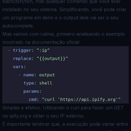
bash/zsh/fish, mas qualquer comando que você tiver
instalado no seu sistema. Simplificando, você pode criar
um programa em
deno
e o output dele vai ser o seu
autocomplete.
Mas vamos com calma, primeiro analisando o exemplo
mostrado na documentação oficial
  -
 trigger
:
 ":ip"
    replace
:
 "{{output}}"
    vars
:
      -
 name
:
 output
        type
:
 shell
        params
:
          cmd
:
 "curl 'https://api.ipify.org'"
Simples e efetivo. Utilizando o
curl
para fazer um GET
no
ipify.org
e obter o seu IP externo.
É importante lembrar que, a execução pode variar entre