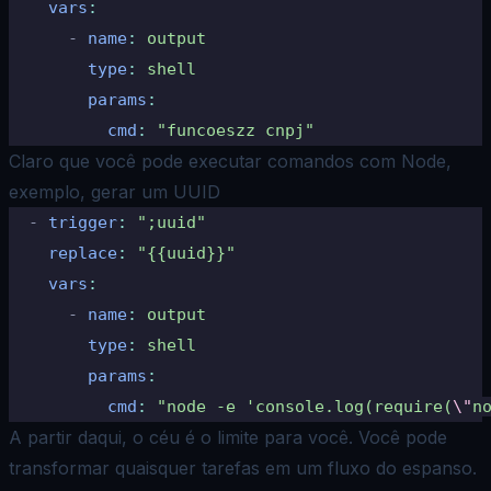
    vars
:
      -
 name
:
 output
        type
:
 shell
        params
:
          cmd
:
 "funcoeszz cnpj"
Claro que você pode executar comandos com Node,
exemplo, gerar um UUID
  -
 trigger
:
 ";uuid"
    replace
:
 "{{uuid}}"
    vars
:
      -
 name
:
 output
        type
:
 shell
        params
:
          cmd
:
 "node -e 'console.log(require(
\"
n
A partir daqui, o céu é o limite para você. Você pode
transformar quaisquer tarefas em um fluxo do espanso.