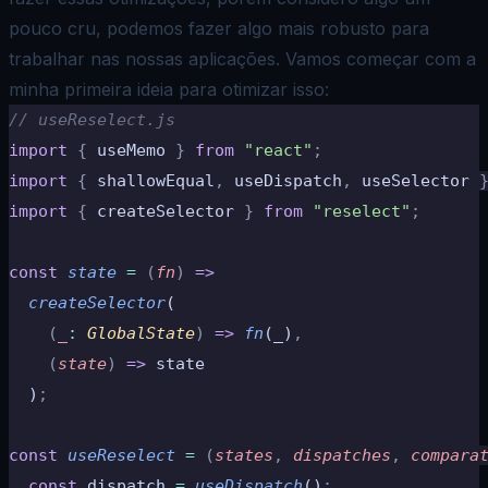
pouco cru, podemos fazer algo mais robusto para
trabalhar nas nossas aplicações. Vamos começar com a
minha primeira ideia para otimizar isso:
// useReselect.js
import
 {
 useMemo 
}
 from
 "react"
;
import
 {
 shallowEqual
,
 useDispatch
,
 useSelector 
import
 {
 createSelector 
}
 from
 "reselect"
;
const
 state
 =
 (
fn
)
 =>
  createSelector
(
    (
_
:
 GlobalState
)
 =>
 fn
(_)
,
    (
state
)
 =>
 state
  )
;
const
 useReselect
 =
 (
states
,
 dispatches
,
 compara
  const
 dispatch 
=
 useDispatch
()
;