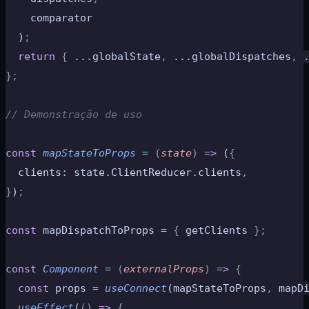
    comparator
  )
;
  return
 {
 ...
globalState
,
 ...
globalDispatches
,
 
};
// Demonstração de uso
const
 mapStateToProps
 =
 (
state
)
 =>
 (
{
  clients
:
 state
.
ClientReducer
.
clients
,
}
)
;
const
 mapDispatchToProps 
=
 {
 getClients 
};
const
 Component
 =
 (
externalProps
)
 =>
 {
  const
 props 
=
 useConnect
(mapStateToProps
,
 mapD
  useEffect
(
()
 =>
 {