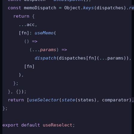
  const
 memoDispatch 
=
 Object
.
keys
(dispatches)
.
r
    return
 {
      ...
acc
,
      [fn]
:
 useMemo
(
        ()
 =>
          (
...
params
)
 =>
            dispatch
(dispatches[fn](
...
params))
,
        [fn]
      )
,
    };
  },
 {}
)
;
  return
 [
useSelector
(
state
(states)
,
 comparator)
};
export
 default
 useReselect
;