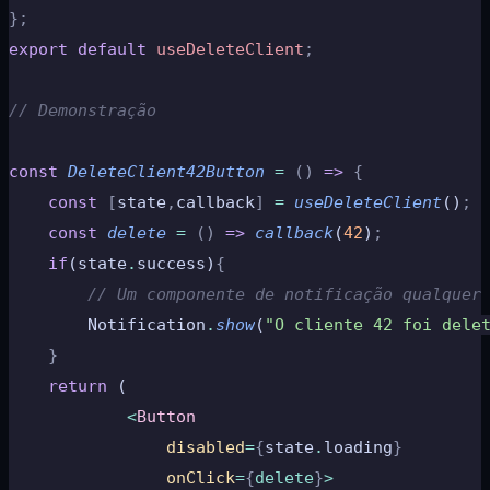
};
export
 default
 useDeleteClient
;
// Demonstração
const
 DeleteClient42Button
 =
 ()
 =>
 {
    const
 [
state
,
callback
]
 =
 useDeleteClient
()
;
    const
 delete
 =
 ()
 =>
 callback
(
42
)
;
    if
(state
.
success)
{
        // Um componente de notificação qualquer
        Notification
.
show
(
"O cliente 42 foi dele
    }
	return
 (
            <
Button
                disabled
=
{
state
.
loading
}
                onClick
=
{
delete
}
>