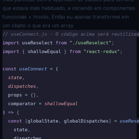
que estava mais habituado, e iniciando em componentes
funcionais + Hooks. Então eu apenas transformei em
um objeto o que era um array
// useConnect.js - O código acima será reutiliza
import
 useReselect 
from
 "./useReselect"
;
import
 {
 shallowEqual 
}
 from
 "react-redux"
;
const
 useConnect
 =
 (
  state
,
  dispatches
,
  props 
=
 {},
  comparator 
=
 shallowEqual
) 
=>
 {
  const
 [
globalState
,
 globalDispatches
]
 =
 useRes
    state
,
    dispatches
,