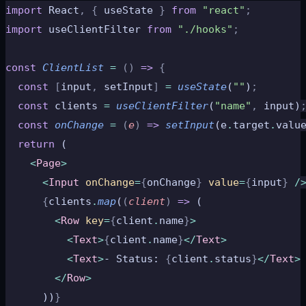
import
 React
,
 {
 useState 
}
 from
 "react"
;
import
 useClientFilter 
from
 "./hooks"
;
const
 ClientList
 =
 ()
 =>
 {
  const
 [
input
,
 setInput
]
 =
 useState
(
""
)
;
  const
 clients 
=
 useClientFilter
(
"name"
,
 input)
  const
 onChange
 =
 (
e
)
 =>
 setInput
(e
.
target
.
valu
  return
 (
    <
Page
>
      <
Input
 onChange
=
{
onChange
}
 value
=
{
input
}
 /
      {
clients
.
map
(
(
client
)
 =>
 (
        <
Row
 key
=
{
client
.
name
}
>
          <
Text
>
{
client
.
name
}
</
Text
>
          <
Text
>
- Status: 
{
client
.
status
}
</
Text
>
        </
Row
>
      ))
}