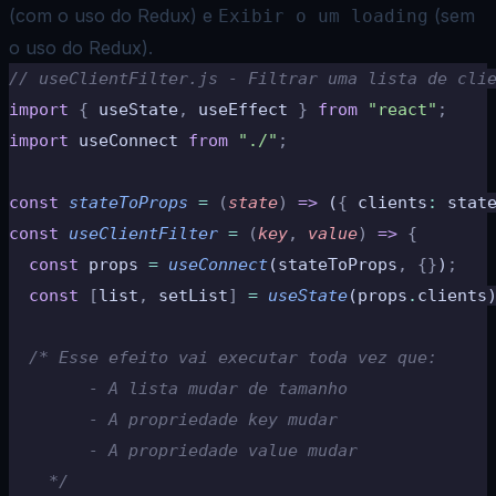
(com o uso do Redux) e
(sem
Exibir o um loading
o uso do Redux).
// useClientFilter.js - Filtrar uma lista de cli
import
 {
 useState
,
 useEffect 
}
 from
 "react"
;
import
 useConnect 
from
 "./"
;
const
 stateToProps
 =
 (
state
)
 =>
 (
{
 clients
:
 stat
const
 useClientFilter
 =
 (
key
,
 value
)
 =>
 {
  const
 props 
=
 useConnect
(stateToProps
,
 {}
)
;
  const
 [
list
,
 setList
]
 =
 useState
(props
.
clients
  /* Esse efeito vai executar toda vez que:
        - A lista mudar de tamanho
        - A propriedade key mudar
        - A propriedade value mudar
    */