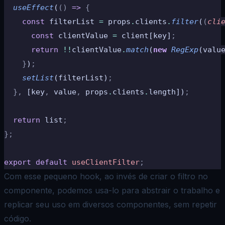
  useEffect
(
()
 =>
 {
    const
 filterList 
=
 props
.
clients
.
filter
(
(
cli
      const
 clientValue 
=
 client[key]
;
      return
 !!
clientValue
.
match
(
new
 RegExp
(valu
    }
)
;
    setList
(filterList)
;
  },
 [key
,
 value
,
 props
.
clients
.
length])
;
  return
 list
;
};
export
 default
 useClientFilter
;
Com esse pequeno hook, ao invés de criar o filtro no
componente, podemos usa-lo para abstrair o trabalho e
replicar seu uso em diversos componentes, sem repetir
código.