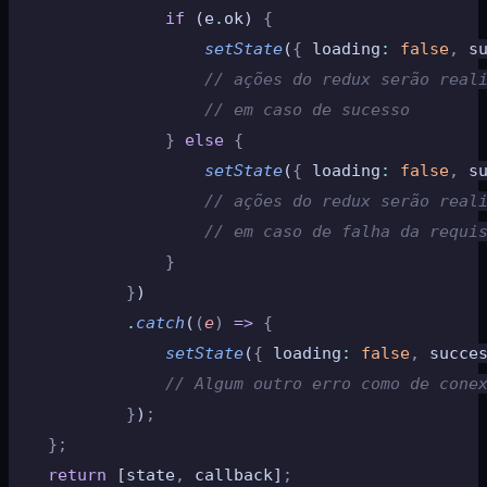
				if
 (e
.
ok) 
{
                    setState
(
{
 loading
:
 false
,
 s
                    // ações do redux serão real
                    // em caso de sucesso
				}
 else
 {
                    setState
(
{
 loading
:
 false
,
 s
                    // ações do redux serão real
                    // em caso de falha da requi
				}
			}
)
			.
catch
(
(
e
)
 =>
 {
                setState
(
{
 loading
:
 false
,
 succe
                // Algum outro erro como de cone
			}
)
;
	};
	return
 [state
,
 callback]
;