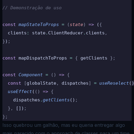
// Demonstração de uso
const
 mapStateToProps
 =
 (
state
)
 =>
 (
{
  clients
:
 state
.
ClientReducer
.
clients
,
}
)
;
const
 mapDispatchToProps 
=
 {
 getClients 
};
const
 Component
 =
 ()
 =>
 {
  const
 [
globalState
,
 dispatches
]
 =
 useReselect
(
  useEffect
(
()
 =>
 {
    dispatches
.
getClients
()
;
  },
 [])
;
};
Isso quebrou um galhão, mas eu queria entregar algo
mais parecido com o approach de classes para um time