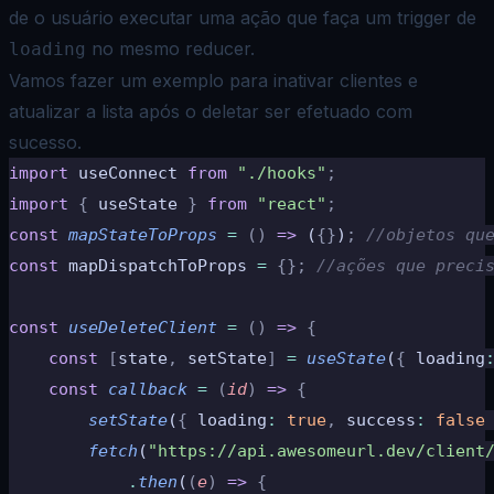
de o usuário executar uma ação que faça um trigger de
no mesmo reducer.
loading
Vamos fazer um exemplo para inativar clientes e
atualizar a lista após o deletar ser efetuado com
sucesso.
import
 useConnect 
from
 "./hooks"
;
import
 {
 useState 
}
 from
 "react"
;
const
 mapStateToProps
 =
 ()
 =>
 (
{}
)
;
 //objetos qu
const
 mapDispatchToProps 
=
 {};
 //ações que preci
const
 useDeleteClient
 =
 ()
 =>
 {
	const
 [
state
,
 setState
]
 =
 useState
(
{
 loading
	const
 callback
 =
 (
id
)
 =>
 {
		setState
(
{
 loading
:
 true
,
 success
:
 false
		fetch
(
"https://api.awesomeurl.dev/client
			.
then
(
(
e
)
 =>
 {