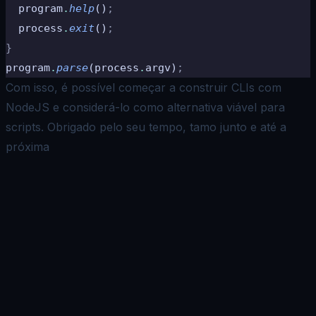
  program
.
help
()
;
  process
.
exit
()
;
}
program
.
parse
(process
.
argv)
;
Com isso, é possível começar a construir CLIs com
NodeJS e considerá-lo como alternativa viável para
scripts. Obrigado pelo seu tempo, tamo junto e até a
próxima