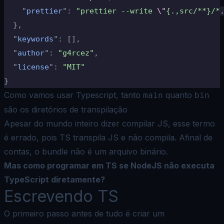
    "
prettier
"
:
 "prettier --write 
\"
{.,src/**}/*
  },
  "
keywords
"
:
 [],
  "
author
"
:
 "g4rcez"
,
  "
license
"
:
 "MIT"
}
Como vamos usar
Typescript
, tanto
quanto
main
bin
são os diretórios de transpilação
Apesar do mundo inteiro dizer compilar JS, esse termo
é errado, pois TS transpila JS e não compila. Afinal de
contas, o bundle não é um arquivo binário.
Mas como programar em TS se NodeJS não executa
TypeScript diretamente?
Escrevendo TS
O primeiro passo antes de tudo é criar um