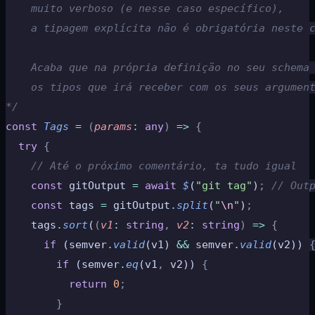
    muito verboso (e nesse caso específico),
    a tipagem explícita não é obrigatória neste 
    Acaba que na própria definição no seu schema
    os tipos que irá receber com os seus argumen
*/
const
 Tags
 =
 (
params
:
 any
)
 =>
 {
  try
 {
    // Até o próximo comentário, ta tudo igual
    const
 gitOutput 
=
 await
 $
(
"git tag"
)
;
 // Out
    const
 tags 
=
 gitOutput
.
split
(
"
\n
"
)
;
    tags
.
sort
(
(
v1
:
 string
,
 v2
:
 string
)
 =>
 {
      if
 (semver
.
valid
(v1) 
&&
 semver
.
valid
(v2)) 
        if
 (semver
.
eq
(v1
,
 v2)) 
{
          return
 0
;
        }