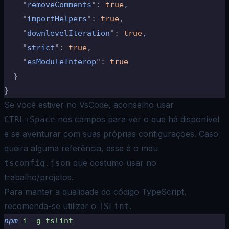
    "
removeComments
"
:
 true
,
    "
importHelpers
"
:
 true
,
    "
downlevelIteration
"
:
 true
,
    "
strict
"
:
 true
,
    "
esModuleInterop
"
:
 true
  }
}
Se você estiver no VsCode, aconselho usar
nos campos para ver o que há disponível
CTRL+Space
e se aventurar com suas próprias configurações. Caso
queira alguma referência,
esse é o meu
que costumo usar no
tsconfig.json
trabalho/projetos
.
Para manter a qualidade do código TypeScript,
recomenda-se utilizar o
.
TSLint
npm
 i
 -g
 tslint