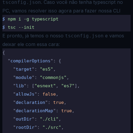
. Caso você não tenha typescript no
tsconfig.json
PC, vamos resolver isso agora para fazer nossa CLI
$
 npm
 i
 -g
 typescript
$
 tsc
 --init
E pronto, já temos o nosso
e vamos
tsconfig.json
deixar ele com essa cara:
{
  "
compilerOptions
"
:
 {
    "
target
"
:
 "es5"
,
    "
module
"
:
 "commonjs"
,
    "
lib
"
:
 [
"esnext"
,
 "es7"
],
    "
allowJs
"
:
 false
,
    "
declaration
"
:
 true
,
    "
declarationMap
"
:
 true
,
    "
outDir
"
:
 "./cli"
,
    "
rootDir
"
:
 "./src"
,