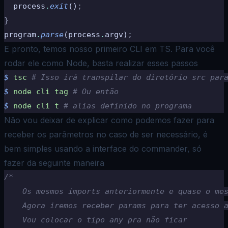
  process
.
exit
()
;
}
program
.
parse
(process
.
argv)
;
E pronto, temos nosso primeiro CLI em TS. Para você
rodar ele como Node, basta realizar esses passos
$
 tsc
 # Isso irá transpilar do diretório src par
$
 node
 cli
 tag
 # Ou então
$
 node
 cli
 t
 # alias definido no programa
Não vou deixar de explicar como podemos fazer para
receber os parâmetros no caso de ser necessário, é
bem simples usando a interface do commander, só
fazer da seguinte maneira
/*
    Os mesmos imports anteriormente e quase o me
    Agora iremos receber params para ter acesso 
    Vou colocar o tipo any pra não ficar