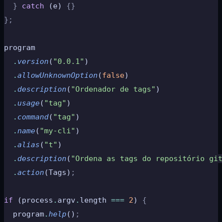
  }
 catch
 (e) 
{}
};
program
  .
version
(
"0.0.1"
)
  .
allowUnknownOption
(
false
)
  .
description
(
"Ordenador de tags"
)
  .
usage
(
"tag"
)
  .
command
(
"tag"
)
  .
name
(
"my-cli"
)
  .
alias
(
"t"
)
  .
description
(
"Ordena as tags do repositório gi
  .
action
(Tags)
;
if
 (process
.
argv
.
length 
===
 2
) 
{
  program
.
help
()
;