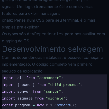
signale
: Um log extremamente útil e com diversas
features para exibir mensagens
chalk
: Pense num CSS para seu terminal, é o mais
simples pra explicar
Os types são
para nos auxiliar com
devDependencies
o typing do TS
Desenvolvimento selvagem
Com as dependências instaladas, é possível começar a
implementação. O código completo vem primeiro,
seguido da explicação.
import
 cli 
from
 "commander"
;
import
 {
 exec 
}
 from
 "child_process"
;
import
 semver 
from
 "semver"
;
import
 signale 
from
 "signale"
;
const
 program 
=
 new
 cli
.
Command
()
;