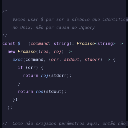
/*
    Vamos usar $ por ser o símbolo que identific
    no Unix, não por causa do Jquery
*/
const
 $
 =
 (
command
:
 string
)
:
 Promise
<
string
>
 =>
  new
 Promise
(
(
res
,
 rej
)
 =>
    exec
(command
,
 (
err
,
 stdout
,
 stderr
)
 =>
 {
      if
 (err) 
{
        return
 rej
(stderr)
;
      }
      return
 res
(stdout)
;
    }
)
  )
;
//  Como não exigimos parâmetros aqui, então não