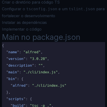
Criar o diretório para código TS
Configurar o
e um
para
tsconfig.json
tslint.json
fortalecer o desenvolvimento
Instalar as dependências
Implementar o código
Main no package.json
{
  "
name
"
:
 "alfred"
,
  "
version
"
:
 "3.0.28"
,
  "
description
"
:
 ""
,
  "
main
"
:
 "./cli/index.js"
,
  "
bin
"
:
 {
    "
alfred
"
:
 "./cli/index.js"
  },
  "
scripts
"
:
 {
    "
build
"
:
 "tsc -p ."
,