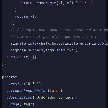
        return
 semver
.
gte
(v1
,
 v2) 
?
 1
 :
 -
1
;
      }
      return
 -
1
;
    }
)
;
    // Até aqui, nada mudou, mas vamos colocar u
    // com o chalk pra dizer que mostrei ele
    signale
.
info
(chalk
.
bold
.
visible
.
underline
.
bl
    signale
.
success
(tags
.
join
(
"
\n
"
))
;
  }
 catch
 (e) 
{}
};
program
  .
version
(
"0.0.1"
)
  .
allowUnknownOption
(
false
)
  .
description
(
"Ordenador de tags"
)
  .
usage
(
"tag"
)