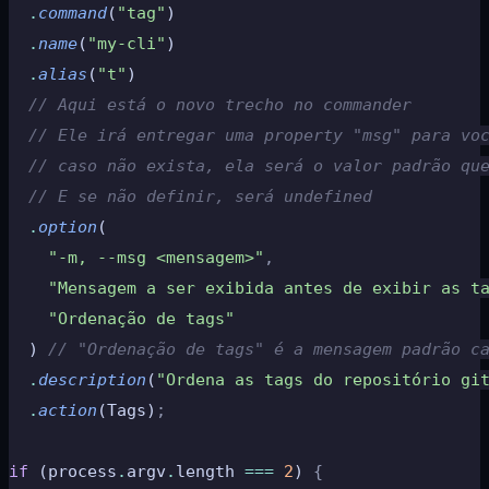
  .
command
(
"tag"
)
  .
name
(
"my-cli"
)
  .
alias
(
"t"
)
  // Aqui está o novo trecho no commander
  // Ele irá entregar uma property "msg" para vo
  // caso não exista, ela será o valor padrão qu
  // E se não definir, será undefined
  .
option
(
    "-m, --msg <mensagem>"
,
    "Mensagem a ser exibida antes de exibir as t
    "Ordenação de tags"
  ) 
// "Ordenação de tags" é a mensagem padrão c
  .
description
(
"Ordena as tags do repositório gi
  .
action
(Tags)
;
if
 (process
.
argv
.
length 
===
 2
) 
{