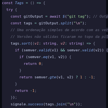
const
 Tags
 =
 ()
 =>
 {
  try
 {
    const
 gitOutput 
=
 await
 $
(
"git tag"
)
;
 // Out
    const
 tags 
=
 gitOutput
.
split
(
"
\n
"
)
;
    // Uma ordenação simples de acordo com as ve
    // Versões não válidas ficaram no topo da pi
    tags
.
sort
(
(
v1
:
 string
,
 v2
:
 string
)
 =>
 {
      if
 (semver
.
valid
(v1) 
&&
 semver
.
valid
(v2)) 
        if
 (semver
.
eq
(v1
,
 v2)) 
{
          return
 0
;
        }
        return
 semver
.
gte
(v1
,
 v2) 
?
 1
 :
 -
1
;
      }
      return
 -
1
;
    }
)
;
    signale
.
success
(tags
.
join
(
"
\n
"
))
;