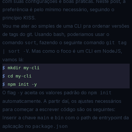
com suas configurações e boas práticas. Neste post, a
preferência é pelo mínimo necessário, seguindo o
princípio
KISS
.
Vou me ater ao simples de uma CLI pra ordenar versões
de tags do git. Usando bash, poderiamos usar o
comando
, fazendo o seguinte comando
sort
git tag
. Mas como o foco é um CLI em NodeJS,
| sort -V
vamos lá:
$
 mkdir
 my-cli
$
 cd
 my-cli
$
 npm
 init
 -y
O flag
aceita os valores padrão do
-y
npm init
automaticamente. A partir daí, os ajustes necessários
para começar a escrever código são os seguintes:
Inserir a chave
e
com o path de entrypoint da
main
bin
aplicação no
package.json