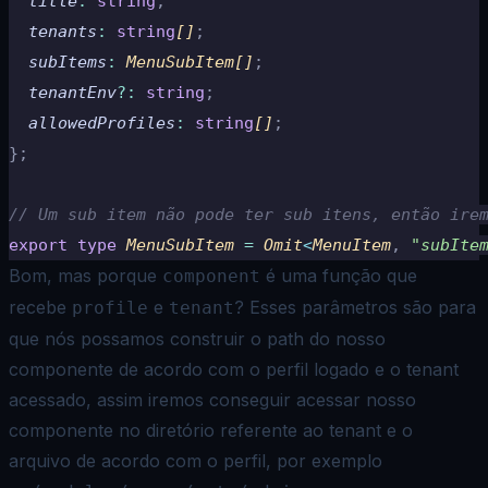
  title
:
 string
;
  tenants
:
 string
[]
;
  subItems
:
 MenuSubItem[]
;
  tenantEnv
?:
 string
;
  allowedProfiles
:
 string
[]
;
};
// Um sub item não pode ter sub itens, então ire
export
 type
 MenuSubItem 
=
 Omit
<
MenuItem
,
 "
subIte
Bom, mas porque
é uma função que
component
recebe
e
? Esses parâmetros são para
profile
tenant
que nós possamos construir o path do nosso
componente de acordo com o perfil logado e o tenant
acessado, assim iremos conseguir acessar nosso
componente no diretório referente ao tenant e o
arquivo de acordo com o perfil, por exemplo