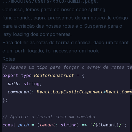
.
../modules/users/xpto/admin.page
Com isso, temos parte do nosso code splitting
funcionando, agora precisamos de um pouco de código
para a criação das nossas rotas e o Suspense para o
lazy loading dos componentes.
Para definir as rotas de forma dinâmica, dado um tenant
e um perfil logado,
foi necessário um hook
Rotas
// Apenas um tipo para forçar o array de rotas t
export
 type
 RouterConstruct 
=
 {
  path
:
 string
;
  component
:
 React
.
LazyExoticComponent
<
React
.
Com
};
// Aplicar o tenant como um caminho
const
 path
 =
 (
tenant
:
 string
)
 =>
 `/
${
tenant
}
/`
;