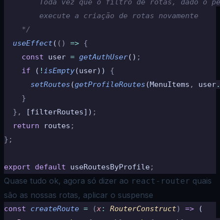
        Toda vez que o filtro de rotas, dado o p
        execute a criação de rotas novamente
    */
  useEffect
(
()
 =>
 {
    const
 user 
=
 getAuthUser
()
;
    if
 (
!
isEmpty
(user)) 
{
      setRoutes
(
getProfileRoutes
(MenuItems
,
 user
    }
  },
 [filterRoutes])
;
  return
 routes
;
};
export
 default
 useRoutesByProfile
;
Quase tudo ok, agora só dizer ao
quais
react-router
são as nossas rotas, aplicar o suspense
const
 createRoute
 =
 (
x
:
 RouterConstruct
)
 =>
 (