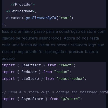
    </
Provider
>
  </
StrictMode
>
,
  document
.
getElementById
(
"root"
)
)
;
Isso é o primeiro passo para a construção da store com
injeção de reducers assíncronos. Agora só nos resta
criar uma forma de injetar os nossos reducers logo que
nosso componente for carregado e precisar fazer o
acesso
import
 {
 useEffect 
}
 from
 "react"
;
import
 {
 Reducer 
}
 from
 "redux"
;
import
 {
 useStore 
}
 from
 "react-redux"
;
// Essa é a store cujo o código foi mostrado ant
import
 {
 AsyncStore 
}
 from
 "@/store"
;