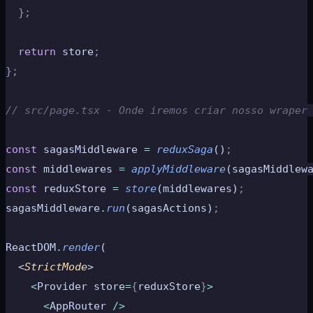
  };
  return
 store
;
};
// src/page.tsx - Onde iremos criar nosso wraper
const
 sagasMiddleware 
=
 reduxSaga
()
;
const
 middlewares 
=
 applyMiddleware
(sagasMiddlew
const
 reduxStore 
=
 store
(middlewares)
;
sagasMiddleware
.
run
(sagasActions)
;
ReactDOM
.
render
(
  <
StrictMode
>
    <
Provider store
=
{
reduxStore
}
>
      <
AppRouter 
/>