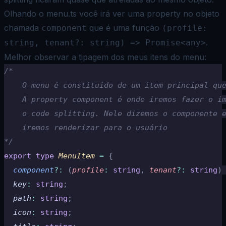
Olhando o
menu.ts
você irá ver uma property no objeto
chamada
que é uma função
component
(profile:
.
string, tenant?: string) => Promise<any>
Melhor observar a tipagem dos meus itens do menu:
/*
    O menu é constituído de um item principal qu
    A property component é onde iremos fazer o i
    o code splitting. Nele dizemos o componente 
    iremos renderizar para o usuário
*/
export
 type
 MenuItem 
=
 {
  component
?:
 (
profile
:
 string
,
 tenant
?:
 string
)
  key
:
 string
;
  path
:
 string
;
  icon
:
 string
;