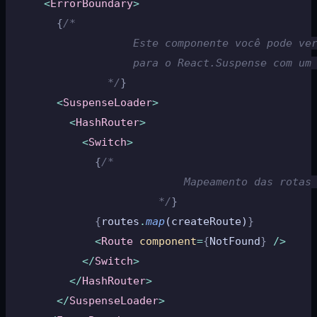
      <
ErrorBoundary
>
        {
/*
                    Este componente você pode ve
                    para o React.Suspense com um
                */
}
        <
SuspenseLoader
>
          <
HashRouter
>
            <
Switch
>
              {
/*
                            Mapeamento das rotas
                        */
}
              {
routes
.
map
(createRoute)
}
              <
Route
 component
=
{
NotFound
}
 />
            </
Switch
>
          </
HashRouter
>
        </
SuspenseLoader
>