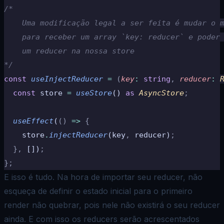
/*
    Uma modificação legal a ser feita é mudar o 
    para receber um array `key: reducer` e poder
    um reducer na nossa store
*/
const
 useInjectReducer
 =
 (
key
:
 string
,
 reducer
:
 
  const
 store 
=
 useStore
() 
as
 AsyncStore
;
  useEffect
(
()
 =>
 {
    store
.
injectReducer
(key
,
 reducer)
;
  },
 [])
;
};
E isso é tudo. Na hora de importar seu reducer, não
esqueça de definir o estado inicial para o primeiro
render não quebrar, pois nele não existirá o seu reducer
ainda. E com isso os reducers serão acrescentados