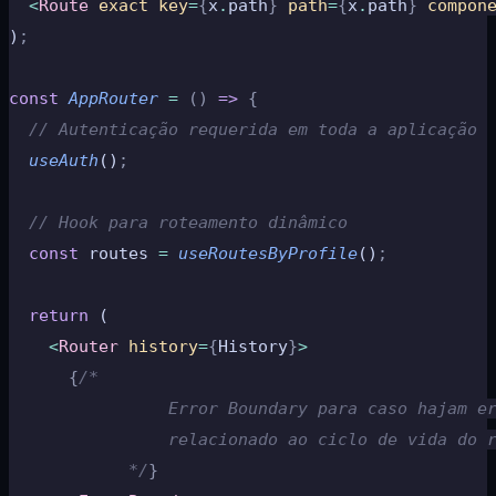
  <
Route
 exact
 key
=
{
x
.
path
}
 path
=
{
x
.
path
}
 compon
)
;
const
 AppRouter
 =
 ()
 =>
 {
  // Autenticação requerida em toda a aplicação
  useAuth
()
;
  // Hook para roteamento dinâmico
  const
 routes 
=
 useRoutesByProfile
()
;
  return
 (
    <
Router
 history
=
{
History
}
>
      {
/*
                Error Boundary para caso hajam e
                relacionado ao ciclo de vida do 
            */
}