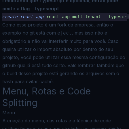
Lembrando que Typescript é opcional, então pode
omitir a flag --typescript
create-react-app
 react-app-multitenant
 --typescr
Como esse projeto é um
fork
da empresa, então o
exemplo no git está com
, mas isso não é
eject
obrigatório e não vai interferir muito para você. Caso
queira utilizar o import absoluto por dentro do seu
projeto, você pode utilizar essa mesma configuração do
github que já está tudo certo. Vale lembrar também que
o build desse projeto está gerando os arquivos sem o
hash para evitar cachê.
Menu, Rotas e Code
Splitting
Menu
A criação do menu, das rotas e a técnica de code
splitting ficaram quase que atreladas ao mesmo objeto.