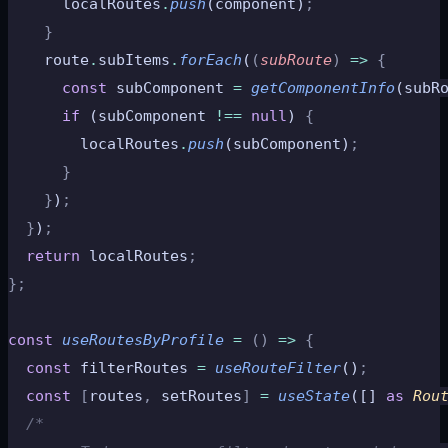
      localRoutes
.
push
(component)
;
    }
    route
.
subItems
.
forEach
(
(
subRoute
)
 =>
 {
      const
 subComponent 
=
 getComponentInfo
(subR
      if
 (subComponent 
!==
 null
) 
{
        localRoutes
.
push
(subComponent)
;
      }
    }
)
;
  }
)
;
  return
 localRoutes
;
};
const
 useRoutesByProfile
 =
 ()
 =>
 {
  const
 filterRoutes 
=
 useRouteFilter
()
;
  const
 [
routes
,
 setRoutes
]
 =
 useState
([] 
as
 Rou
  /* 