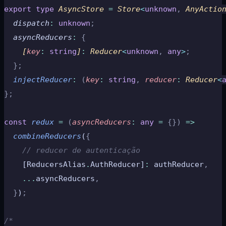
export
 type
 AsyncStore 
=
 Store
<
unknown
,
 AnyActio
  dispatch
:
 unknown
;
  asyncReducers
:
 {
    [
key
:
 string
]
:
 Reducer
<
unknown
,
 any
>
;
  };
  injectReducer
:
 (
key
:
 string
,
 reducer
:
 Reducer
<
};
const
 redux
 =
 (
asyncReducers
:
 any
 =
 {})
 =>
  combineReducers
(
{
    // reducer de autenticação
    [ReducersAlias
.
AuthReducer]
:
 authReducer
,
    ...
asyncReducers
,
  }
)
;
/*