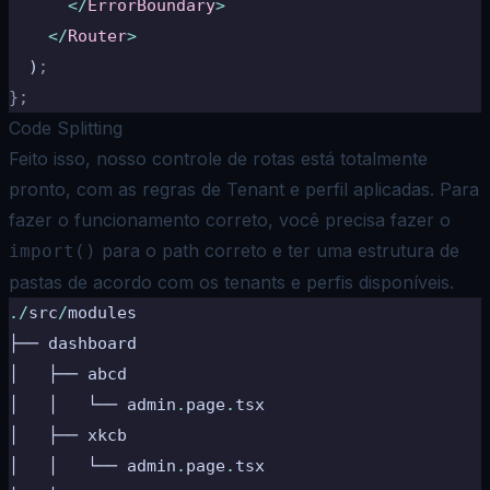
      </
ErrorBoundary
>
    </
Router
>
  )
;
};
Code Splitting
Feito isso, nosso controle de rotas está totalmente
pronto, com as regras de Tenant e perfil aplicadas. Para
fazer o funcionamento correto, você precisa fazer o
para o path correto e ter uma estrutura de
import()
pastas de acordo com os tenants e perfis disponíveis.
./
src
/
modules
├── dashboard
│   ├── abcd
│   │   └── admin
.
page
.
tsx
│   ├── xkcb
│   │   └── admin
.
page
.
tsx