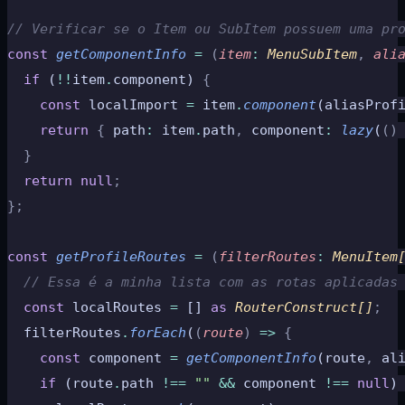
// Verificar se o Item ou SubItem possuem uma pr
const
 getComponentInfo
 =
 (
item
:
 MenuSubItem
,
 ali
  if
 (
!!
item
.
component) 
{
    const
 localImport 
=
 item
.
component
(aliasProf
    return
 {
 path
:
 item
.
path
,
 component
:
 lazy
(
()
  }
  return
 null
;
};
const
 getProfileRoutes
 =
 (
filterRoutes
:
 MenuItem
  // Essa é a minha lista com as rotas aplicadas
  const
 localRoutes 
=
 [] 
as
 RouterConstruct[]
;
  filterRoutes
.
forEach
(
(
route
)
 =>
 {
    const
 component 
=
 getComponentInfo
(route
,
 al
    if
 (route
.
path 
!==
 ""
 &&
 component 
!==
 null
)