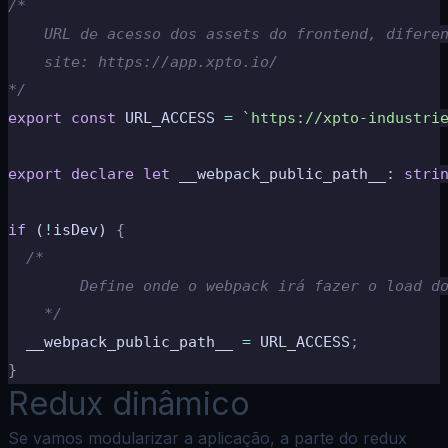
/*
    URL de acesso dos assets do frontend, difere
    site: https://app.xpto.io/
*/
export
 const
 URL_ACCESS 
=
 `https://xpto-industri
export
 declare
 let
 __webpack_public_path__
:
 stri
if
 (
!
isDev) 
{
  /*
		Define onde o webpack irá fazer o load d
	*/
  __webpack_public_path__ 
=
 URL_ACCESS
;
}
Redux dinâmico
Se vamos modularizar a aplicação, a parte do redux