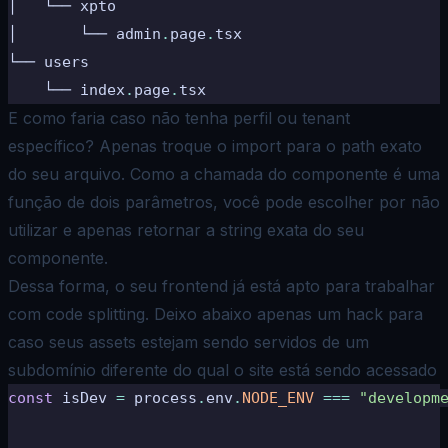
│   └── xpto
│       └── admin
.
page
.
tsx
└── users
    └── index
.
page
.
tsx
E como faria caso não tenha perfil ou tenant
específico? Apenas troque o import para o path exato
do seu arquivo. Como a chamada do componente é uma
função de dois parâmetros, você pode escolher por não
utilizar e apenas retornar a string exata do seu
componente.
Dessa forma, o seu frontend já está apto para trabalhar
com code splitting. Deixo abaixo apenas um
hack
para
caso seus assets estejam sendo servidos de um
subdomínio diferente do qual o site está sendo acessado
const
 isDev 
=
 process
.
env
.
NODE_ENV
 ===
 "developm