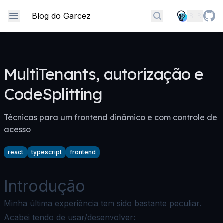
Skip to content
Blog do Garcez
🇧🇷
Encontre qualquer
MultiTenants, autorização e
CodeSplitting
Técnicas para um frontend dinâmico e com controle de
acesso
react
typescript
frontend
Introdução
Minha última experiência tem sido bastante peculiar.
Acabei tendo de usar/desenvolver: