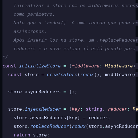
    Inicializar a store com os middlewares neces
    como parâmetro.
    Note que o `redux()` é uma função que pode r
    assíncronos.
    Após inserir-los na store, um .replaceReduce
    reducers e o novo estado já está pronto para
*/
const
 initializeStore
 =
 (
middleware
:
 Middleware
)
  const
 store 
=
 createStore
(
redux
()
,
 middleware)
  store
.
asyncReducers 
=
 {};
  store
.
injectReducer
 =
 (
key
:
 string
,
 reducer
:
 R
    store
.
asyncReducers[key] 
=
 reducer
;
    store
.
replaceReducer
(
redux
(store
.
asyncReduce
    return
 store
;