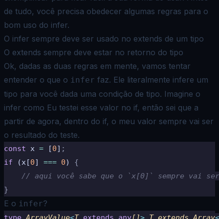
de tudo, você precisa
obedecer algumas regras para o
bom uso do infer.
O infer sempre deve ser usado no extends de um tipo
O extends sempre deve estar no retorno do tipo
Ok, dadas as duas regras em mente, vamos tentar
entender o que o
faz. Ele literalmente infere um
infer
tipo para você
dada uma condição de tipo. Imagine o
infer como
Eu testei esse valor no if, então sei que a
partir de agora, dentro do
if, o meu valor sempre vai ser
o resultado do teste
.
const
 x 
=
 [
0
]
;
if
 (x[
0
] 
===
 0
) 
{
    // aqui você sabe que o `x[0]` sempre vai se
}
E o
?
infer
type
 ArrayValue
<
T 
extends
 any
[]
>
 T extends Array