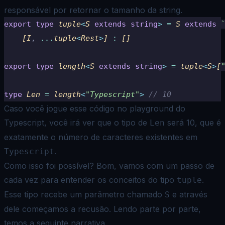
responsável por retornar o tamanho da string.
export
 type
 tuple
<
S 
extends
 string
>
 =
 S 
extends
 
    [I
,
 ...
tuple
<
Rest
>
] 
:
 []
export
 type
 length
<
S 
extends
 string
>
 =
 tuple
<
S
>
[
type
 Len 
=
 length
<
"
Typescript
"
>
 // 10
Caso você jogue esse código no playground do
Typescript, você irá ver que o tipo de
será 10, que é
Len
exatamente o
número de caracteres existentes em
.
Typescript
Como isso foi possível? Bom, vamos com um passo de
cada vez para entender os conceitos do tipo
.
tuple
Esse tipo recebe
um parâmetro chamado
e através
S
dele começamos a recusão. Lendo parte por parte,
temos a seguinte narrativa