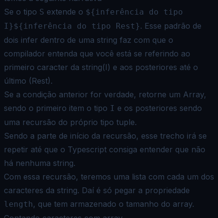
Se o tipo
extende o
S
${inferência do tipo
. Esse padrão de
I}${inferência do tipo Rest}
dois infer dentro de uma
string faz com que o
compilador entenda que você está se referindo ao
primeiro caracter da string(I) e aos
posteriores até o
último (Rest).
Se a condição anterior for verdade, retorne um Array,
sendo o primeiro item o tipo
e os posteriores sendo
I
uma
recursão do próprio tipo tuple.
Sendo a parte de início da recursão, esse trecho irá se
repetir até que o Typescript consiga entender que não
há
nenhuma string.
Com essa recursão, teremos uma lista com cada um dos
caracteres da string. Daí é só pegar a propriedade
, que
tem armazenado o tamanho do array.
length
Contando caracteres com array