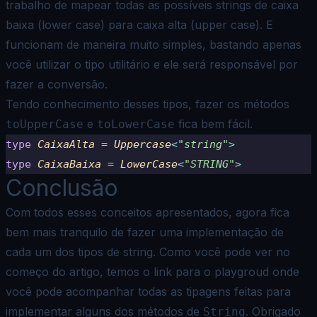
trabalho de mapear todas as possíveis strings de caixa
baixa (lower
case) para caixa alta (upper case). E
funcionam de maneira muito simples, bastando apenas
você utilizar o tipo
utilitário e ele será responsável por
fazer a conversão.
Tendo conhecimento desses tipos, fazer os métodos
e
fica bem fácil.
toUpperCase
toLowerCase
type
 CaixaAlta 
=
 Uppercase
<
"
string
"
>
type
 CaixaBaixa 
=
 LowerCase
<
"
STRING
"
>
Conclusão
Com todos esses conceitos apresentados, agora fica
bem mais tranquilo de fazer uma implementação de
cada um dos tipos de
string. Como você pode ver no
começo do artigo, temos o
link para o playgroud
onde
você pode acompanhar todas as tipagens feitas para
implementar alguns dos métodos de
. Obrigado
String