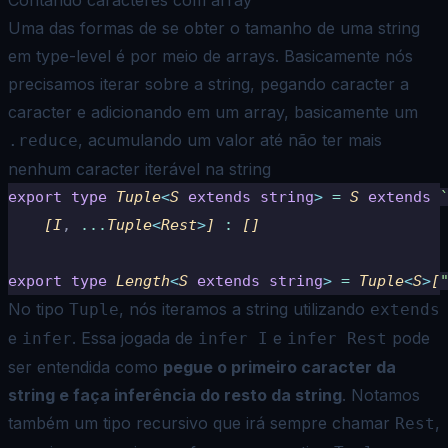
Uma das formas de se obter o tamanho de uma string
em type-level é por meio de arrays. Basicamente nós
precisamos iterar
sobre a string, pegando caracter a
caracter e adicionando em um array, basicamente um
, acumulando um valor até
não ter mais
.reduce
nenhum caracter iterável na string
export
 type
 Tuple
<
S 
extends
 string
>
 =
 S 
extends
 
    [I
,
 ...
Tuple
<
Rest
>
] 
:
 []
export
 type
 Length
<
S 
extends
 string
>
 =
 Tuple
<
S
>
[
No tipo
, nós iteramos a string utilizando
Tuple
extends
e
. Essa jogada de
e
pode
infer
infer I
infer Rest
ser
entendida como
pegue o primeiro caracter da
string e faça inferência do resto da string
. Notamos
também um tipo
recursivo que irá sempre chamar
,
Rest